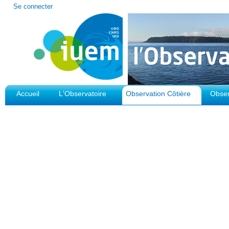
Outils
Se connecter
personnels
Accueil
L'Observatoire
Observation Côtière
Obser
Plateforme d'Observation