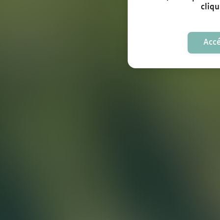
cliqu
Accé