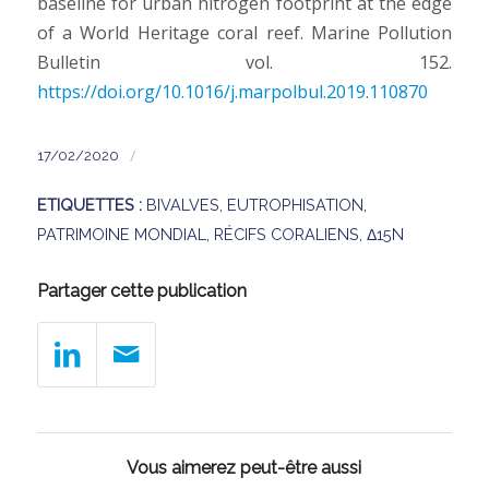
baseline for urban nitrogen footprint at the edge
of a World Heritage coral reef. Marine Pollution
Bulletin vol. 152.
https://doi.org/10.1016/j.marpolbul.2019.110870
/
17/02/2020
ETIQUETTES :
BIVALVES
,
EUTROPHISATION
,
PATRIMOINE MONDIAL
,
RÉCIFS CORALIENS
,
Δ15N
Partager cette publication
Vous aimerez peut-être aussi