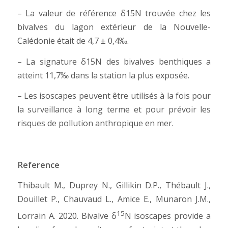
– La valeur de référence δ15N trouvée chez les
bivalves du lagon extérieur de la Nouvelle-
Calédonie était de 4,7 ± 0,4‰.
– La signature δ15N des bivalves benthiques a
atteint 11,7‰ dans la station la plus exposée.
– Les isoscapes peuvent être utilisés à la fois pour
la surveillance à long terme et pour prévoir les
risques de pollution anthropique en mer.
Reference
Thibault M.,
Duprey N.,
Gillikin
D.P.
,
Thébault J.,
Douillet P.,
Chauvaud
L.
,
Amice E
.
,
Munaron
J.M.
,
15
Lorrain
A. 2020.
Bivalve δ
N isoscapes provide a